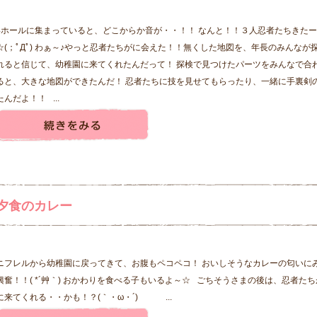
4ホールに集まっていると、どこからか音が・・！！ なんと！！３人忍者たちきた
☆(；ﾟДﾟ) わぁ～♪やっと忍者たちがに会えた！！無くした地図を、年長のみんなが
れると信じて、幼稚園に来てくれたんだって！ 探検で見つけたパーツをみんなで合
ると、大きな地図ができたんだ！ 忍者たちに技を見せてもらったり、一緒に手裏剣
たんだよ！！ ...
夕食のカレー
ニフレルから幼稚園に戻ってきて、お腹もペコペコ！ おいしそうなカレーの匂いに
興奮！！( *´艸｀) おかわりを食べる子もいるよ～☆ ごちそうさまの後は、忍者た
に来てくれる・・かも！？(｀・ω・´) ...