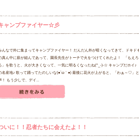
キャンプファイヤー☆彡
みんなで外に集まってキャンプファイヤー！ だんだん外が暗くなってきて、ドキドキ
の真ん中に薪が組んであって、園長先生がトーチで火をつけてくれたよ！ 「もえろ
ろ」を歌うと、火が大きくなって、一気に明るくなったね(^_-)-☆ キャンプだホイ♪
の名産地♪ 歌って踊ってたのしいな(●´ω｀●) 最後に花火が上がると、「わぁ～♡」
声！ もう少しで、デイ...
ついに！！忍者たちに会えたよ！！