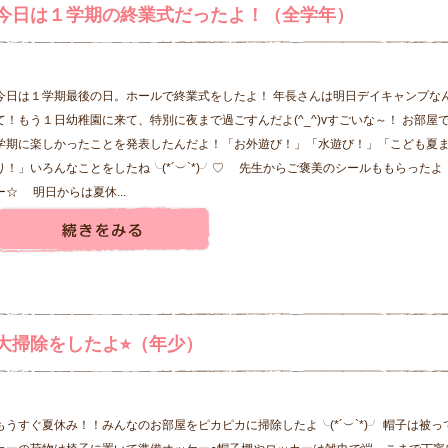
今日は１学期の終業式だったよ！（全学年）
今日は１学期最後の日。ホールで終業式をしたよ！ 年長さんは明日デイキャンプな
て！もう１日幼稚園に来て、特別に夜まで過ごすんだよ(^_^)vすごいな～！ お部屋
学期に楽しかったことを発表したんだよ！「お外遊び！」「水遊び！」「こども夏
り！」いろんなことをしたね╰(*´︶`*)╯♡ 先生からご褒美のシールももらったよ
ー☆ 明日からは夏休...
大掃除をしたよ⭐︎（年少）
もうすぐ夏休み！！みんなのお部屋をピカピカに掃除したよ╰(*´︶`*)╯ 帽子は被っ