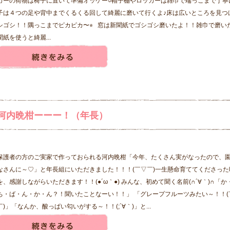
カーの荷物は椅子に置いて準備オッケー○帽子棚やロッカーは雑巾で端っこまで丁寧に
子は４つの足や背中までくるくる回して綺麗に磨いて行くよ♪床は広いところを見つ
シゴシ！！隅っこまでピカピカ〜⭐︎ 窓は新聞紙でゴシゴシ磨いたよ！！雑巾で磨い
聞紙を使うと綺麗...
河内晩柑ーーー！（年長）
保護者の方のご実家で作っておられる河内晩柑「今年、たくさん実がなったので、
なさんに～♡」と年長組にいただきました！！！(￣▽￣)一生懸命育ててくださった
を、感謝しながらいただきます！！(●´ω｀●) みんな、初めて聞く名前(∩´∀｀)∩「か
ち・ば・ん・か・ん？！聞いたことなーい！！」 「グレープフルーツみたい～！！(
￣)」「なんか、酸っぱい匂いがする～！！(;´∀｀)」と...