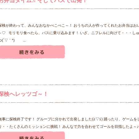
お弁当タイム♬そしてバスで出発！
探検が終わって、みんなおなかぺこぺこ～！ おうちの人が作ってくれたお弁当はお
～♡ モリモリ食べたら、バスに乗り込みます！ いざ、ニフレルに向けて・・・し
つ(´▽｀*) ...
探検へレッツゴ～！
無事に探検終了です！ グループに分かれて出発しました(≧▽≦) 踊ったり、ゲームを
り・・たくさんのミッションに挑戦！ みんなで力を合わせてゴールを目指したよ～♪ 