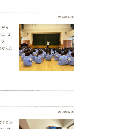
2026/07/16
んだっ
では、１
まつ
！やった
2026/07/15
て！ロッ