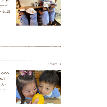
⭐︎ 椅
けてゴ
た後に新
2026/07/14
園児のみ
晩柑
・わ・
￣▽