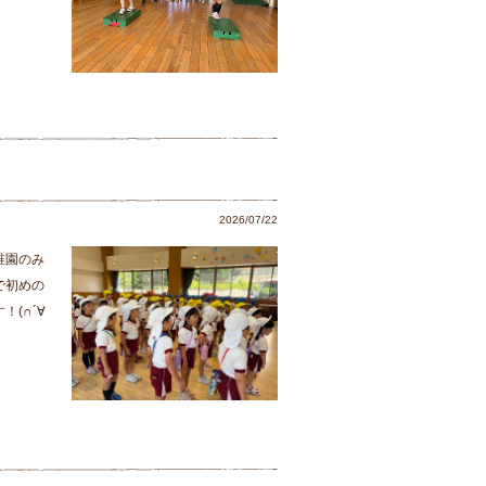
2026/07/22
稚園のみ
で初めの
(∩´∀