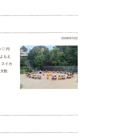
2026/07/22
♡ 円
よもえ
 スイカ
と大歓