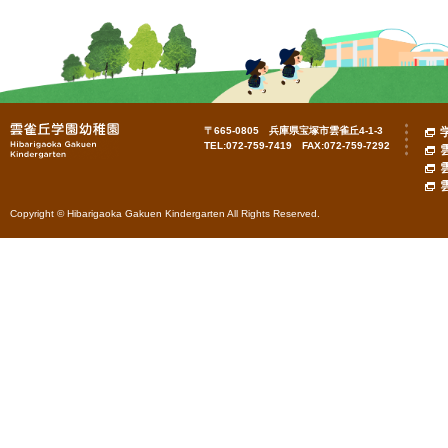
〒665-0805 兵庫県宝塚市雲雀丘4-1-3
TEL:072-759-7419 FAX:072-759-7292
Copyright © Hibarigaoka Gakuen Kindergarten All Rights Reserved.