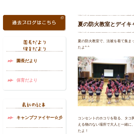
夏の防火教室とデイキ
夏の防火教室で、法被を着て集ま
たよ^ ^
園長だより
保育だより
キャンプファイヤー☆彡
コンセントのホコリを取る、タコ
える物のない場所で大人と一緒に
たよ！