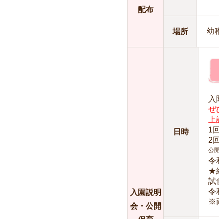
配布
幼
場所
入
ぜ
上
1
日時
2
公
令
★
試
令
入園説明
※
会・公開