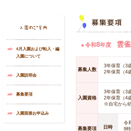
8
雲雀
令和
年度
■
4月入園および転入・編
入園について
3年保育（3歳
募集人数
2年保育（4
入園説明会
3年保育（3歳
募集要項
入園資格
2年保育（4歳
※自宅から
入園面接お申込み
令
日時
募集要項
9