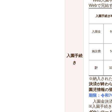
「Web入園
Webで完結
入園手続き
入園金
6
施設費
5
入園手続
き
計
1
※納入され
決済が終わ
園児情報の登
期限：令和7年
入園金決済
※入園手続