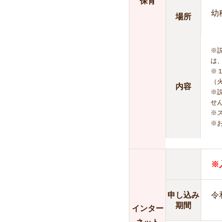
保育
幼
場所
※
は
※
（
内容
※
せ
※
※
※
申し込み
令
期間
インター