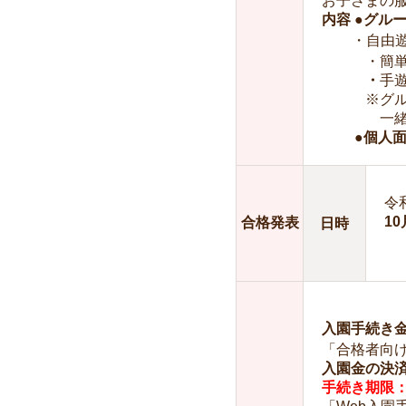
お子さまの
内容 ●グル
・自由
・簡単な運
・
手
※グループ
一緒に入っ
●個人面
令和
10
合格発表
日時
入園手続き金
「合格者向
入園金の決
手続き期限：