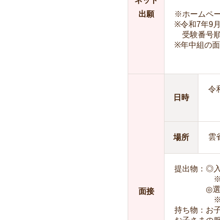
ネット
出願
※ホームペ
※令和7年9
受験番号順
※年中組の面
令
日時
雲
場所
提出物：◎
※出願情
◎選考料：
面接
※現金で
持ち物：お