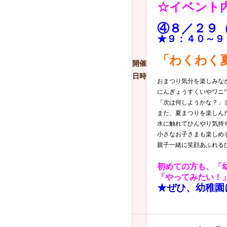
☆イベント
④８／２９
★９：４０～
「わくわく
開催
日時
おまつり気分を楽しみな
にんぎょうすくいやワニ
「次は何しようかな？」
また、夏まつりを楽しん
水に触れてひんやり気持
小さなお子さまも楽しめ
親子一緒に笑顔あふれるひと
初めての方も、「
「やってみたい！
★ぜひ、幼稚園