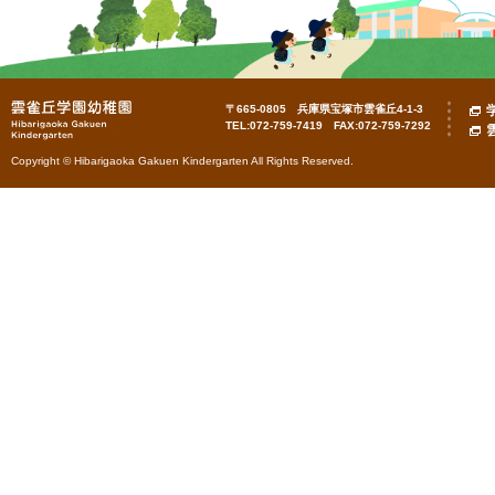
〒665-0805 兵庫県宝塚市雲雀丘4-1-3
TEL:072-759-7419 FAX:072-759-7292
Copyright © Hibarigaoka Gakuen Kindergarten All Rights Reserved.