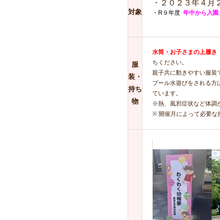
・２０２３年４月
対象
・
R９年度
年中から入園
水筒・お子さまの上履き
ちください。
服
親子共に動きやすい服装
装・
プール水遊びをされる方
持ち
ています。
物
※熱、風邪症状など体調
※ 開催月によって必要