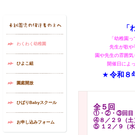
「
「幼稚園っ
わくわく幼稚園
先生が
歌や
園や先生の雰囲気も感じ
ひよこ組
開催日によっては園庭
★
令和８
園庭開放
ひばりBabyスクール
全５回
①・②・
③回
④８／２９（土
お申し込みフォーム
⑤ １２／９（