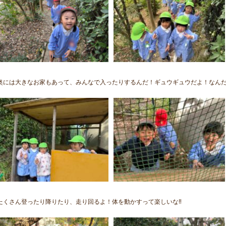
奥には大きなお家もあって、みんなで入ったりするんだ！ギュウギュウだよ！なんだか
たくさん登ったり降りたり、走り回るよ！体を動かすって楽しいな‼︎